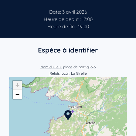
Date: 3 avril 2026
Heure de début : 17:00
Heure de fin : 19:00
Espèce à identifier
Nom du lieu
: plage de portigliolo
Relais local
: La Girelle
+
−