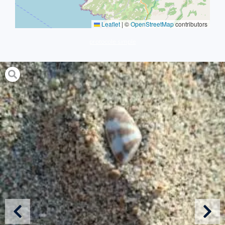
Leaflet
|
©
OpenStreetMap
contributors
protocole simple