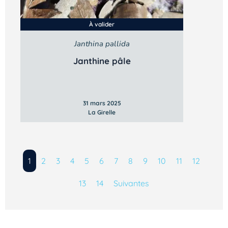
À valider
Janthina pallida
Janthine pâle
31 mars 2025
La Girelle
1
2
3
4
5
6
7
8
9
10
11
12
13
14
Suivantes