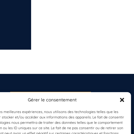
Gérer le consentement
S'INSCRIRE À LA
NEWSLETTER
les meilleures expériences, nous utilisons des technologies telles que les
PLANÈTE MER
 stocker et/ou accéder aux informations des appareils. Le fait de consentir
ologies nous permettra de traiter des données telles que le comportement
n ou les ID uniques sur ce site. Le fait de ne pas consentir ou de retirer son
 peut avoir un effet négatif sur certaines caractéristiques et fonctions.