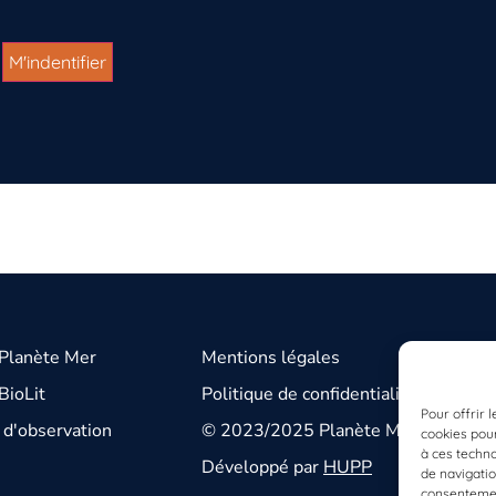
 Planète Mer
Mentions légales
BioLit
Politique de confidentialité
Pour offrir 
d'observation
© 2023/2025 Planète Mer
cookies pour
à ces techn
Développé par
HUPP
de navigatio
consentement