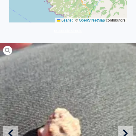
Leaflet
|
©
OpenStreetMap
contributors
protocole simple