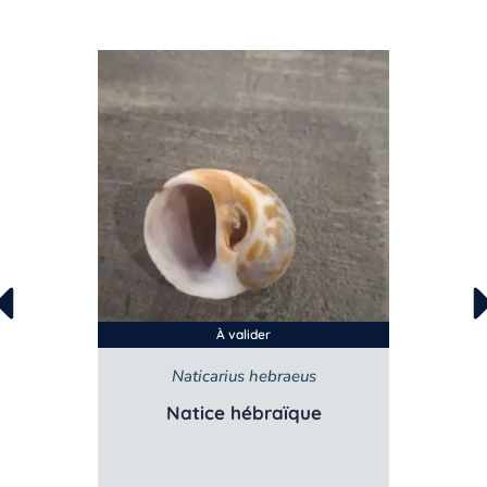
À valider
Naticarius hebraeus
Natice hébraïque
P