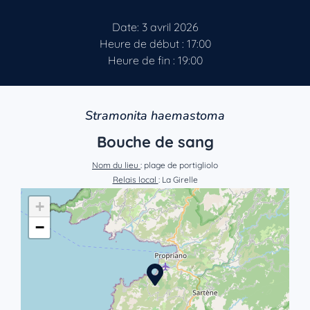
Date: 3 avril 2026
Heure de début : 17:00
Heure de fin : 19:00
Stramonita haemastoma
Bouche de sang
Nom du lieu
: plage de portigliolo
Relais local
: La Girelle
+
−