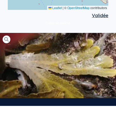
Leaflet
|
©
OpenStreetMap
contributors
Validée
Protocole avancé