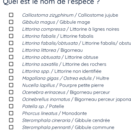
Quel est le nom de l'espèce ?
Calliostoma zizyphinum
/ Calliostome jujube
Gibbula magus
/ Gibbule mage
Littorina compressa
/ Littorine à lignes noires
Littorina fabalis
/ Littorine fabalis
Littorina fabalis/obtusata
/ Littorine fabalis/ obst
Littorina littorea
/ Bigorneau
Littorina obtusata
/ Littorine obtuse
Littorina saxatilis
/ Littorine des rochers
Littorina spp.
/ Littorine non identifiée
Magallana gigas / Ostrea edulis
/ Huître
Nucella lapillus
/ Pourpre petite pierre
Ocenebra erinaceus
/ Bigorneau perceur
Ocinebrellus inornatus
/ Bigorneau perceur japona
Patella sp.
/ Patelle
Phorcus lineatus
/ Monodonte
Steromphala cineraria
/ Gibbule cendrée
Steromphala pennanti
/ Gibbule commune