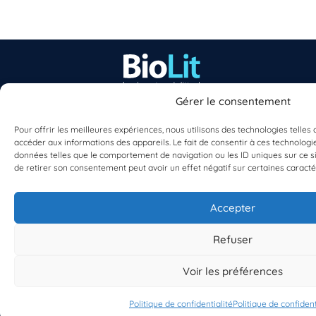
Gérer le consentement
EST UN PROGRAMME DE  
Pour offrir les meilleures expériences, nous utilisons des technologies telles
accéder aux informations des appareils. Le fait de consentir à ces technologi
données telles que le comportement de navigation ou les ID uniques sur ce sit
de retirer son consentement peut avoir un effet négatif sur certaines caractér
Accepter
S'INSCRIRE À LA NEWSLETTER
PLANÈTE MER
Refuser
Voir les préférences
Politique de confidentialité
Politique de confident