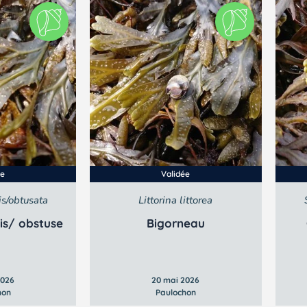
ée
Validée
is/obtusata
Littorina littorea
lis/ obstuse
Bigorneau
2026
20 mai 2026
hon
Paulochon