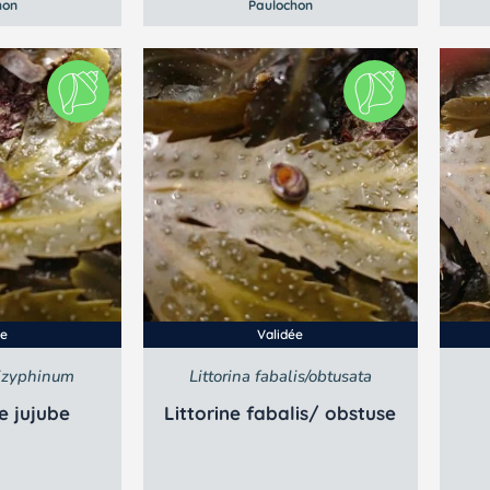
hon
Paulochon
ée
Validée
zizyphinum
Littorina fabalis/obtusata
e jujube
Littorine fabalis/ obstuse