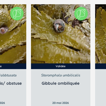
ée
Validée
is/obtusata
Steromphala umbilicalis
lis/ obstuse
Gibbule ombiliquée
2026
20 mai 2026