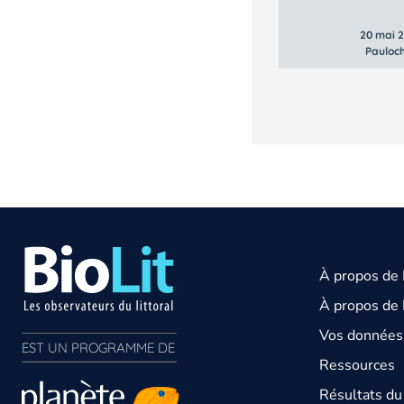
20 mai 
Pauloc
À propos de
À propos de 
Vos données 
EST UN PROGRAMME DE  
Ressources
Résultats d