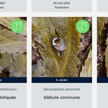
2026
20 mai 2026
hon
Paulochon
ée
À valider
mbilicalis
Steromphala pennanti
biliquée
Gibbule commune