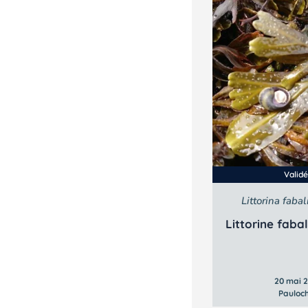
Valid
Littorina fabal
Littorine faba
20 mai 
Pauloc