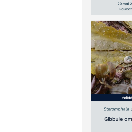
20 mai 
Pauloc
Valid
Steromphala u
Gibbule om