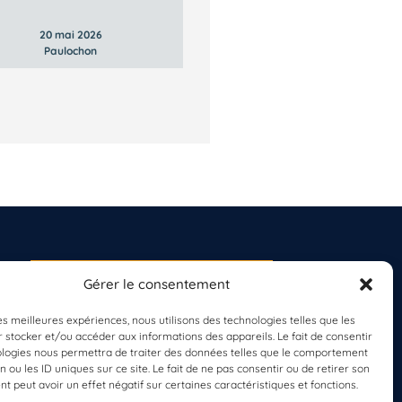
20 mai 2026
Paulochon
Gérer le consentement
S'INSCRIRE À LA
NEWSLETTER
les meilleures expériences, nous utilisons des technologies telles que les
PLANÈTE MER
 stocker et/ou accéder aux informations des appareils. Le fait de consentir
ologies nous permettra de traiter des données telles que le comportement
n ou les ID uniques sur ce site. Le fait de ne pas consentir ou de retirer son
 peut avoir un effet négatif sur certaines caractéristiques et fonctions.