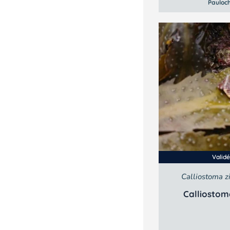
Pauloc
Valid
Calliostoma 
Calliostom