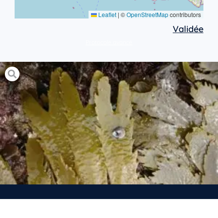
Leaflet
|
©
OpenStreetMap
contributors
Validée
Protocole avancé