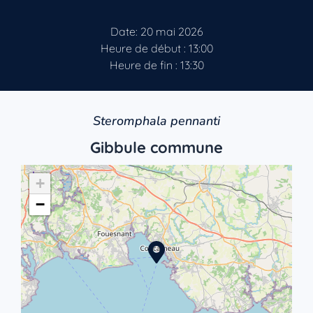
Date: 20 mai 2026
Heure de début : 13:00
Heure de fin : 13:30
Steromphala pennanti
Gibbule commune
+
−