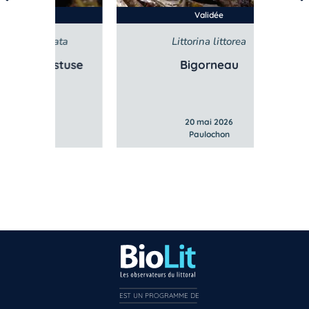
Validée
sata
Littorina littorea
St
bstuse
Bigorneau
G
20 mai 2026
Paulochon
EST UN PROGRAMME DE  