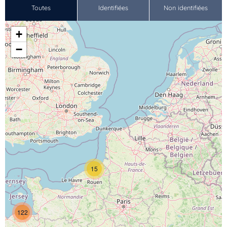
Toutes
Identifiées
Non identifiées
+
−
15
122