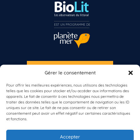
EST UN PROGRAMME DE  
S'INSCRIRE À LA NEWSLETTER
Gérer le consentement
PLANÈTE MER
Pour offrir les meilleures expériences, nous utilisons des technologies
telles que les cookies pour stocker et/ou accéder aux informations des
appareils. Le fait de consentir à ces technologies nous permettra de
traiter des données telles que le comportement de navigation ou les ID
uniques sur ce site. Le fait de ne pas consentir ou de retirer son
consentement peut avoir un effet négatif sur certaines caractéristiques
et fonctions.
À propos de Planète Mer
À propos de BioLit
Accepter
Vos données d'observation