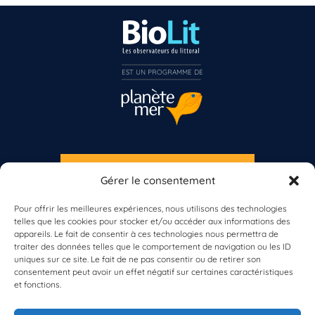
EST UN PROGRAMME DE  
S'INSCRIRE À LA NEWSLETTER
Gérer le consentement
PLANÈTE MER
Pour offrir les meilleures expériences, nous utilisons des technologies
telles que les cookies pour stocker et/ou accéder aux informations des
appareils. Le fait de consentir à ces technologies nous permettra de
traiter des données telles que le comportement de navigation ou les ID
uniques sur ce site. Le fait de ne pas consentir ou de retirer son
consentement peut avoir un effet négatif sur certaines caractéristiques
et fonctions.
À propos de Planète Mer
À propos de BioLit