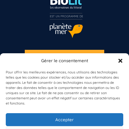
EST UN PROGRAMME DE  
S'INSCRIRE À LA NEWSLETTER
Gérer le consentement
PLANÈTE MER
Pour offrir les meilleures expériences, nous utilisons des technologies
telles que les cookies pour stocker et/ou accéder aux informations des
appareils. Le fait de consentir à ces technologies nous permettra de
traiter des données telles que le comportement de navigation ou les ID
uniques sur ce site. Le fait de ne pas consentir ou de retirer son
consentement peut avoir un effet négatif sur certaines caractéristiques
et fonctions.
À propos de Planète Mer
À propos de BioLit
Accepter
Vos données d'observation
Ressources