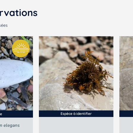
rvations
sées
Espèce à identifier
ée
n elegans