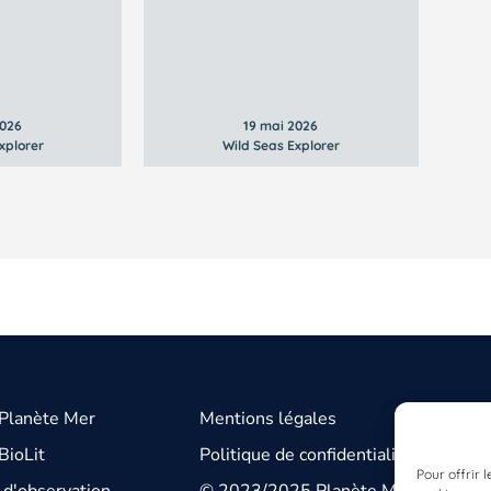
2026
19 mai 2026
xplorer
Wild Seas Explorer
 Planète Mer
Mentions légales
BioLit
Politique de confidentialité
Pour offrir 