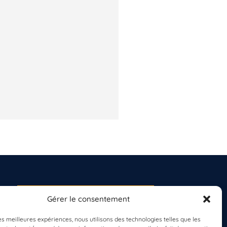
Gérer le consentement
S'INSCRIRE À LA
NEWSLETTER
les meilleures expériences, nous utilisons des technologies telles que les
PLANÈTE MER