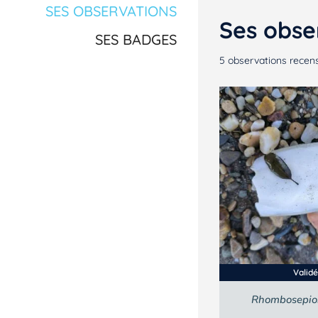
SES OBSERVATIONS
Ses obse
SES BADGES
5
observations recen
Valid
Rhombosepio