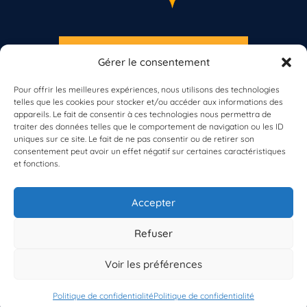
S'INSCRIRE À LA NEWSLETTER
Gérer le consentement
PLANÈTE MER
Pour offrir les meilleures expériences, nous utilisons des technologies
telles que les cookies pour stocker et/ou accéder aux informations des
appareils. Le fait de consentir à ces technologies nous permettra de
traiter des données telles que le comportement de navigation ou les ID
uniques sur ce site. Le fait de ne pas consentir ou de retirer son
consentement peut avoir un effet négatif sur certaines caractéristiques
et fonctions.
À propos de Planète Mer
À propos de BioLit
Accepter
Vos données d'observation
Ressources
Résultats du programme
Refuser
Contacts
Mentions légales
Voir les préférences
Politique de confidentialité
© 2023/2025 Planète Mer
Développé par
HUPP
Politique de confidentialité
Politique de confidentialité