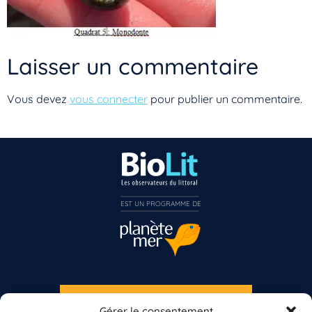
Laisser un commentaire
Vous devez
vous connecter
pour publier un commentaire.
EST UN PROGRAMME DE  
Vous n’êtes pas encore inscrit à Biolit ?
Inscrivez-vous dès maintenant
S'INSCRIRE À LA NEWSLETTER
Gérer le consentement