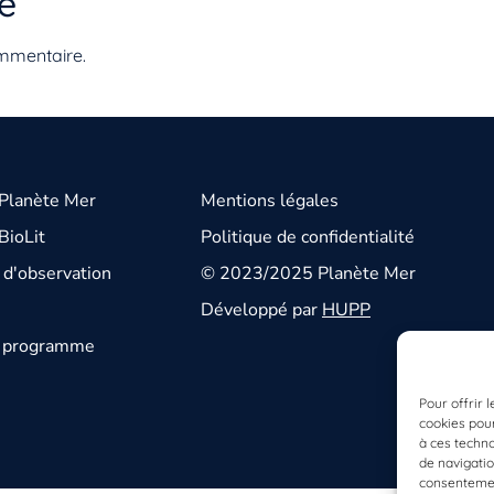
e
mmentaire.
 Planète Mer
Mentions légales
BioLit
Politique de confidentialité
d'observation
© 2023/2025 Planète Mer
Développé par
HUPP
u programme
Pour offrir 
cookies pour
à ces techn
de navigatio
consentement