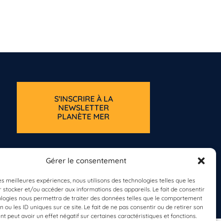
S'INSCRIRE À LA
NEWSLETTER
PLANÈTE MER
Gérer le consentement
les meilleures expériences, nous utilisons des technologies telles que les
 stocker et/ou accéder aux informations des appareils. Le fait de consentir
ologies nous permettra de traiter des données telles que le comportement
n ou les ID uniques sur ce site. Le fait de ne pas consentir ou de retirer son
 peut avoir un effet négatif sur certaines caractéristiques et fonctions.