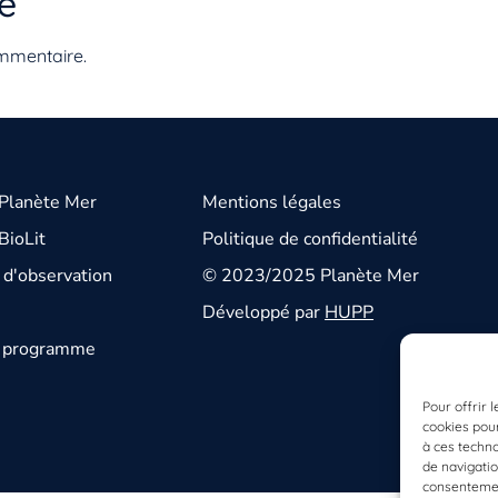
e
mmentaire.
 Planète Mer
Mentions légales
BioLit
Politique de confidentialité
d'observation
© 2023/2025 Planète Mer
Développé par
HUPP
u programme
Pour offrir 
cookies pour
à ces techn
de navigatio
consentement