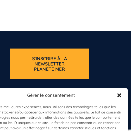
S'INSCRIRE À LA
NEWSLETTER
PLANÈTE MER
Gérer le consentement
les meilleures expériences, nous utilisons des technologies telles que les
 stocker et/ou accéder aux informations des appareils. Le fait de consentir
ologies nous permettra de traiter des données telles que le comportement
n ou les ID uniques sur ce site. Le fait de ne pas consentir ou de retirer son
 peut avoir un effet négatif sur certaines caractéristiques et fonctions.