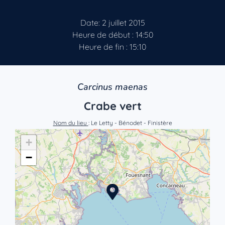
Date: 2 juillet 2015
Heure de début : 14:50
Heure de fin : 15:10
Carcinus maenas
Crabe vert
Nom du lieu
: Le Letty - Bénodet - Finistère
+
−