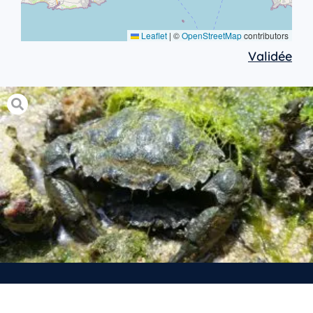
Leaflet
|
©
OpenStreetMap
contributors
Validée