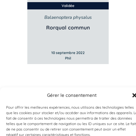
Validée
Balaenoptera physalus
B
e
Rorqual commun
10 septembre 2022
Phil
Gérer le consentement
Pour offrir les meilleures expériences, nous utilisons des technologies telles
que les cookies pour stocker et/ou accéder aux informations des appareils. L
fait de consentir à ces technologies nous permettra de traiter des données
telles que le comportement de navigation ou les ID uniques sur ce site. Le fait
de ne pas consentir ou de retirer son consentement peut avoir un effet
EST UN PROGRAMME DE  
négatif sur certaines caractéristiques et fonctions.