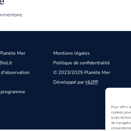
e
mmentaire.
 Planète Mer
Mentions légales
BioLit
Politique de confidentialité
d'observation
© 2023/2025 Planète Mer
Développé par
HUPP
u programme
Pour offrir 
cookies pour
à ces techn
de navigatio
consentement