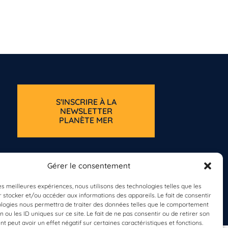
S'INSCRIRE À LA
NEWSLETTER
PLANÈTE MER
Gérer le consentement
les meilleures expériences, nous utilisons des technologies telles que les
 stocker et/ou accéder aux informations des appareils. Le fait de consentir
ologies nous permettra de traiter des données telles que le comportement
n ou les ID uniques sur ce site. Le fait de ne pas consentir ou de retirer son
 peut avoir un effet négatif sur certaines caractéristiques et fonctions.