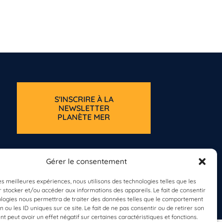
S'INSCRIRE À LA
NEWSLETTER
PLANÈTE MER
Gérer le consentement
les meilleures expériences, nous utilisons des technologies telles que les
 stocker et/ou accéder aux informations des appareils. Le fait de consentir
ologies nous permettra de traiter des données telles que le comportement
n ou les ID uniques sur ce site. Le fait de ne pas consentir ou de retirer son
 peut avoir un effet négatif sur certaines caractéristiques et fonctions.