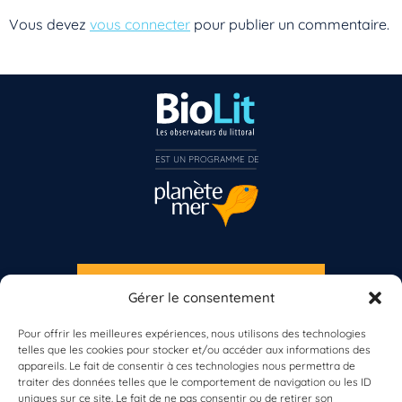
Vous devez
vous connecter
pour publier un commentaire.
EST UN PROGRAMME DE  
Vous n’êtes pas encore inscrit à Biolit ?
Inscrivez-vous dès maintenant
S'INSCRIRE À LA NEWSLETTER
Gérer le consentement
PLANÈTE MER
Pour offrir les meilleures expériences, nous utilisons des technologies
telles que les cookies pour stocker et/ou accéder aux informations des
appareils. Le fait de consentir à ces technologies nous permettra de
traiter des données telles que le comportement de navigation ou les ID
uniques sur ce site. Le fait de ne pas consentir ou de retirer son