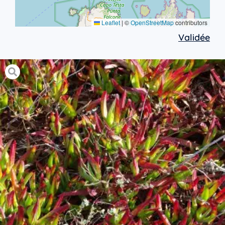
Leaflet
|
©
OpenStreetMap
contributors
Validée