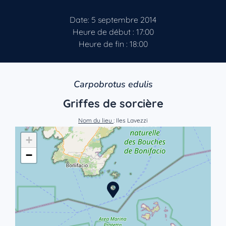
Date: 5 septembre 2014
Heure de début : 17:00
Heure de fin : 18:00
Carpobrotus edulis
Griffes de sorcière
Nom du lieu
: Iles Lavezzi
+
−