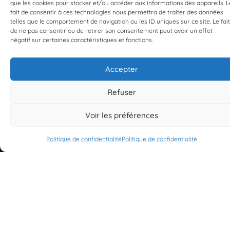
que les cookies pour stocker et/ou accéder aux informations des appareils. L
fait de consentir à ces technologies nous permettra de traiter des données
telles que le comportement de navigation ou les ID uniques sur ce site. Le fait
de ne pas consentir ou de retirer son consentement peut avoir un effet
EST UN PROGRAMME DE  
négatif sur certaines caractéristiques et fonctions.
Accepter
Refuser
S'INSCRIRE À LA NEWSLETTER
Voir les préférences
PLANÈTE MER
Politique de confidentialité
Politique de confidentialité
À propos de Planète Mer
À propos de BioLit
Vos données d'observation
Ressources