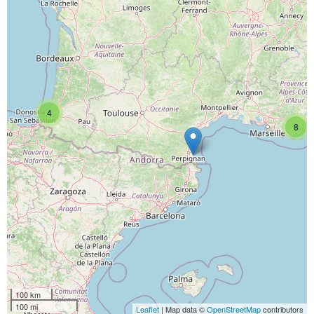
4
8
Vous n’êtes pas encore inscrit à Biolit ?
Inscrivez-vous dès maintenant
100 km
100 mi
Leaflet
| Map data ©
OpenStreetMap
contributors