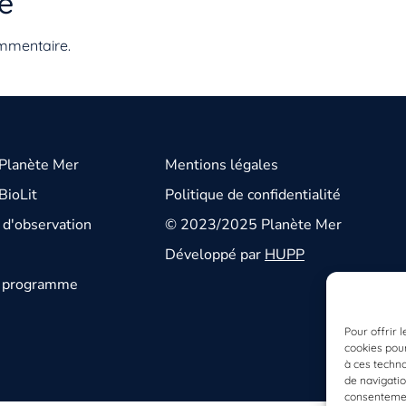
e
mmentaire.
 Planète Mer
Mentions légales
BioLit
Politique de confidentialité
d'observation
© 2023/2025 Planète Mer
Développé par
HUPP
u programme
Pour offrir 
cookies pour
à ces techn
de navigatio
consentement