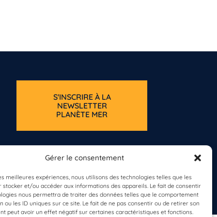
S'INSCRIRE À LA
NEWSLETTER
PLANÈTE MER
Gérer le consentement
les meilleures expériences, nous utilisons des technologies telles que les
 stocker et/ou accéder aux informations des appareils. Le fait de consentir
ologies nous permettra de traiter des données telles que le comportement
n ou les ID uniques sur ce site. Le fait de ne pas consentir ou de retirer son
 peut avoir un effet négatif sur certaines caractéristiques et fonctions.