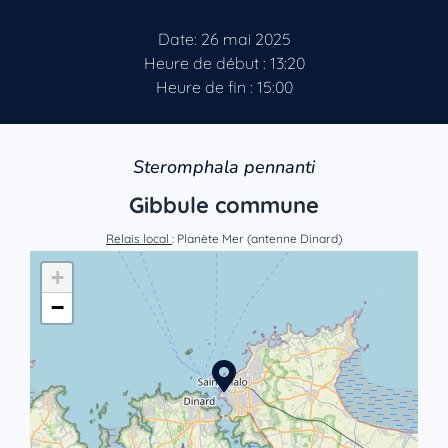
Date: 26 mai 2025
Heure de début : 13:20
Heure de fin : 15:00
Steromphala pennanti
Gibbule commune
Relais local
: Planète Mer (antenne Dinard)
+
−