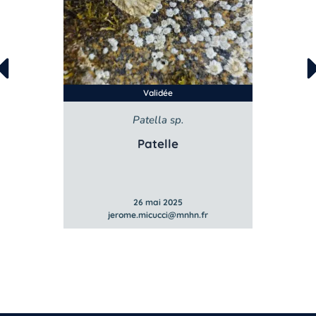
Validée
ti
Patella sp.
ne
Patelle
26 mai 2025
fr
jerome.micucci@mnhn.fr
j