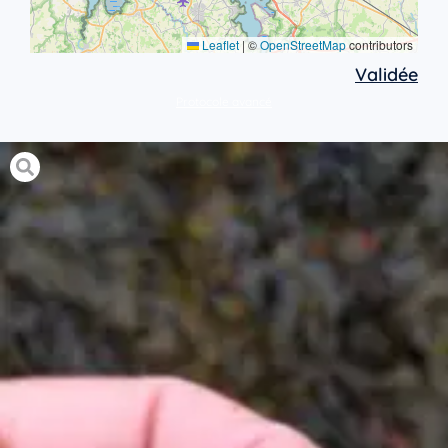
Leaflet
|
©
OpenStreetMap
contributors
Validée
Protocole avancé