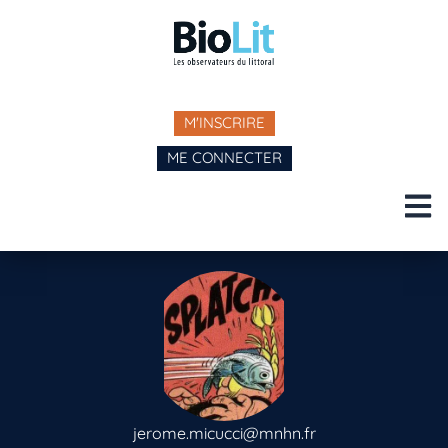
M'INSCRIRE
ME CONNECTER
jerome.micucci@mnhn.fr