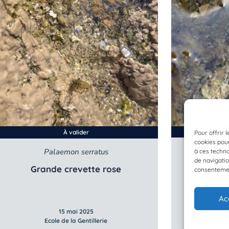
À valider
Pour offrir 
cookies pour
Palaemon serratus
à ces techn
de navigatio
Grande crevette rose
consentement
Ac
15 mai 2025
Ec
Ecole de la Gentillerie