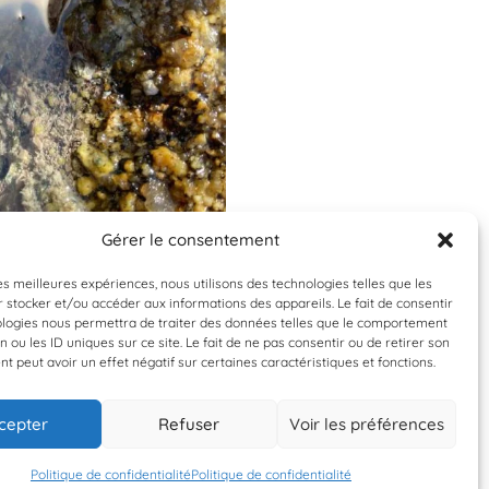
Gérer le consentement
Espèce à identifier
Validée
les meilleures expériences, nous utilisons des technologies telles que les
 stocker et/ou accéder aux informations des appareils. Le fait de consentir
Littorina fabalis/obt
ologies nous permettra de traiter des données telles que le comportement
n ou les ID uniques sur ce site. Le fait de ne pas consentir ou de retirer son
Littorine fabalis/ 
 peut avoir un effet négatif sur certaines caractéristiques et fonctions.
cepter
Refuser
Voir les préférences
15 mai 2025
15 mai 2025
ole de la Gentillerie
Ecole de la Gentiller
Politique de confidentialité
Politique de confidentialité