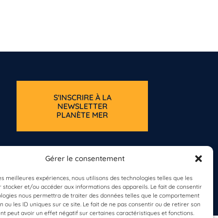
S'INSCRIRE À LA
NEWSLETTER
PLANÈTE MER
Gérer le consentement
les meilleures expériences, nous utilisons des technologies telles que les
 stocker et/ou accéder aux informations des appareils. Le fait de consentir
ologies nous permettra de traiter des données telles que le comportement
n ou les ID uniques sur ce site. Le fait de ne pas consentir ou de retirer son
 peut avoir un effet négatif sur certaines caractéristiques et fonctions.