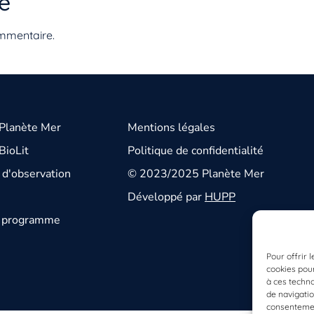
e
mmentaire.
 Planète Mer
Mentions légales
BioLit
Politique de confidentialité
d'observation
© 2023/2025 Planète Mer
Développé par
HUPP
u programme
Pour offrir 
cookies pour
à ces techn
de navigatio
consentement