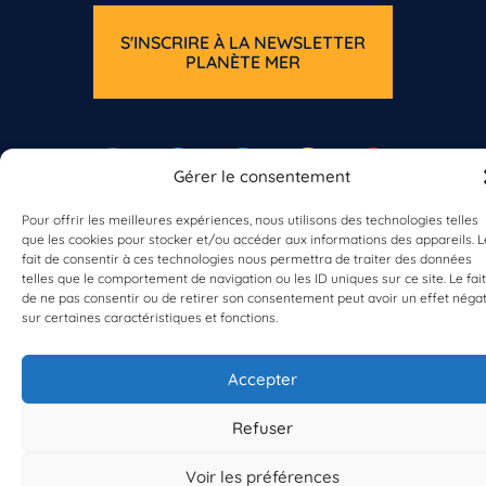
S'INSCRIRE À LA NEWSLETTER
PLANÈTE MER
Gérer le consentement
Pour offrir les meilleures expériences, nous utilisons des technologies telles
À propos de Planète Mer
que les cookies pour stocker et/ou accéder aux informations des appareils. L
À propos de BioLit
fait de consentir à ces technologies nous permettra de traiter des données
Vos données d'observation
telles que le comportement de navigation ou les ID uniques sur ce site. Le fait
Ressources
de ne pas consentir ou de retirer son consentement peut avoir un effet négat
Résultats du programme
sur certaines caractéristiques et fonctions.
Contacts
Mentions légales
Politique de confidentialité
Accepter
© 2023/2025 Planète Mer
Développé par
HUPP
Refuser
Voir les préférences