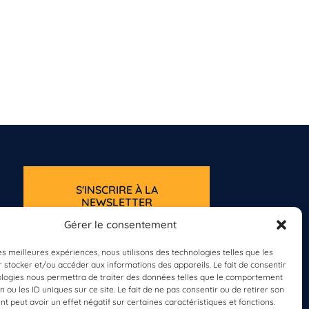
S'INSCRIRE À LA
NEWSLETTER
PLANÈTE MER
Gérer le consentement
les meilleures expériences, nous utilisons des technologies telles que les
 stocker et/ou accéder aux informations des appareils. Le fait de consentir
ologies nous permettra de traiter des données telles que le comportement
n ou les ID uniques sur ce site. Le fait de ne pas consentir ou de retirer son
 peut avoir un effet négatif sur certaines caractéristiques et fonctions.