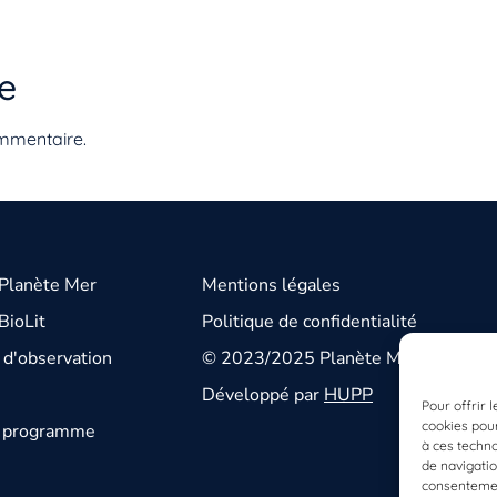
e
mmentaire.
 Planète Mer
Mentions légales
BioLit
Politique de confidentialité
d'observation
© 2023/2025 Planète Mer
Développé par
HUPP
Pour offrir 
cookies pour
u programme
à ces techn
de navigatio
consentement