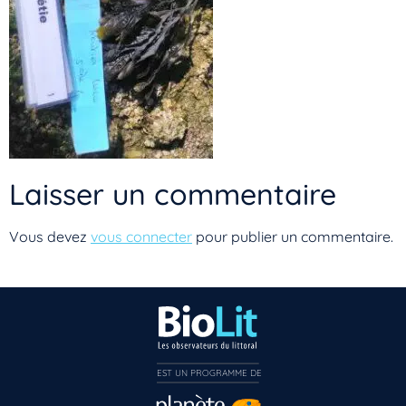
Laisser un commentaire
Vous devez
vous connecter
pour publier un commentaire.
Vous n’êtes pas encore inscrit à Biolit ?
EST UN PROGRAMME DE  
Inscrivez-vous dès maintenant