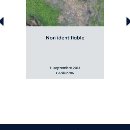
Non identifiable
er
Tomat
l'Atla
11 septembre 2014
Cecile2706