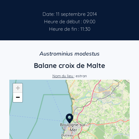
Date: 11 septembre 2014
Heure de début : 09:00
Heure de fin : 11:30
Austrominius modestus
Balane croix de Malte
Nom du lieu
: estran
+
−