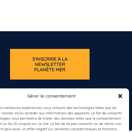
S'INSCRIRE À LA
NEWSLETTER
PLANÈTE MER
Gérer le consentement
les meilleures expériences, nous utilisons des technologies telles que les
 stocker et/ou accéder aux informations des appareils. Le fait de consentir
ologies nous permettra de traiter des données telles que le comportement
n ou les ID uniques sur ce site. Le fait de ne pas consentir ou de retirer son
 peut avoir un effet négatif sur certaines caractéristiques et fonctions.