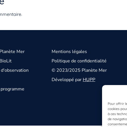
e
mmentaire.
 Planète Mer
Mentions légales
BioLit
Politique de confidentialité
d'observation
© 2023/2025 Planète Mer
Développé par
HUPP
u programme
Pour offrir 
cookies pour
à ces techn
de navigatio
consentement