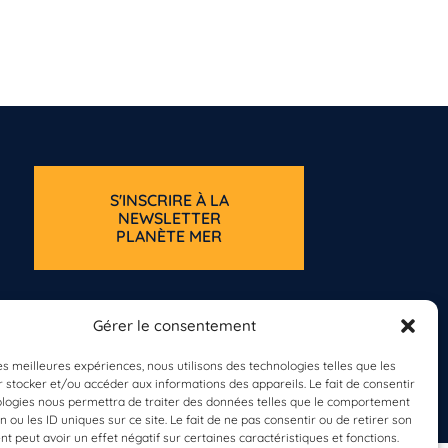
S'INSCRIRE À LA
NEWSLETTER
PLANÈTE MER
Gérer le consentement
les meilleures expériences, nous utilisons des technologies telles que les
 stocker et/ou accéder aux informations des appareils. Le fait de consentir
ologies nous permettra de traiter des données telles que le comportement
n ou les ID uniques sur ce site. Le fait de ne pas consentir ou de retirer son
 peut avoir un effet négatif sur certaines caractéristiques et fonctions.