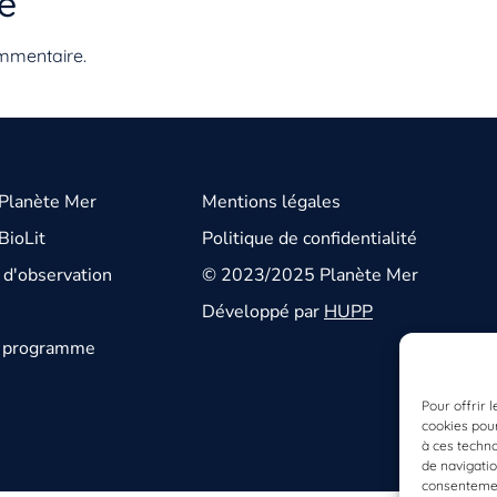
e
mmentaire.
 Planète Mer
Mentions légales
BioLit
Politique de confidentialité
d'observation
© 2023/2025 Planète Mer
Développé par
HUPP
u programme
Pour offrir 
cookies pour
à ces techn
de navigatio
consentement