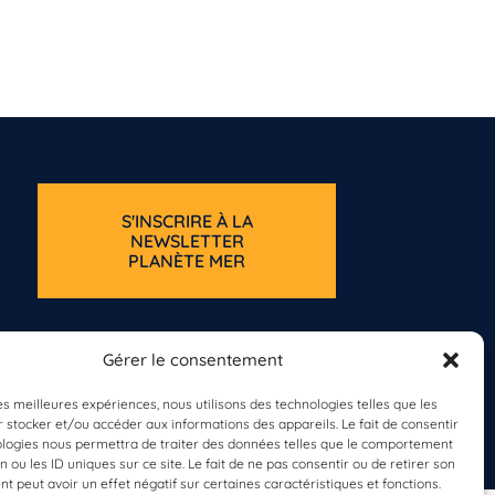
S'INSCRIRE À LA
NEWSLETTER
PLANÈTE MER
Gérer le consentement
les meilleures expériences, nous utilisons des technologies telles que les
 stocker et/ou accéder aux informations des appareils. Le fait de consentir
ologies nous permettra de traiter des données telles que le comportement
n ou les ID uniques sur ce site. Le fait de ne pas consentir ou de retirer son
 peut avoir un effet négatif sur certaines caractéristiques et fonctions.