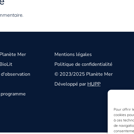
e
mmentaire.
 Planète Mer
Mentions légales
BioLit
Politique de confidentialité
d'observation
© 2023/2025 Planète Mer
Développé par
HUPP
u programme
Pour offrir 
cookies pour
à ces techn
de navigatio
consentement