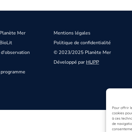
 Planète Mer
Mentions légales
BioLit
Politique de confidentialité
d'observation
© 2023/2025 Planète Mer
Développé par
HUPP
u programme
Pour offrir 
cookies pour
à ces techn
de navigatio
consentement