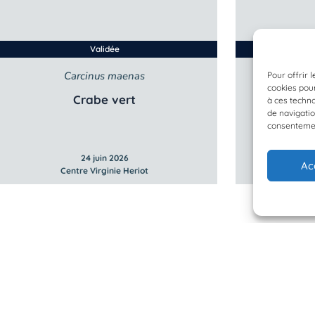
Validée
Carcinus maenas
C
Pour offrir 
cookies pour
Crabe vert
Crevett
à ces techn
de navigatio
consentement
24 juin 2026
Ac
Centre Virginie Heriot
Ce