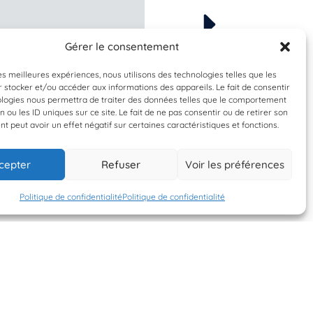
Gérer le consentement
À valider
À valider
rangon crangon
Phorcus lineatu
les meilleures expériences, nous utilisons des technologies telles que les
 stocker et/ou accéder aux informations des appareils. Le fait de consentir
e grise européenne
Monodonte
ologies nous permettra de traiter des données telles que le comportement
n ou les ID uniques sur ce site. Le fait de ne pas consentir ou de retirer son
 peut avoir un effet négatif sur certaines caractéristiques et fonctions.
24 juin 2026
24 juin 2026
cepter
Refuser
Voir les préférences
ntre Virginie Heriot
Centre Virginie Heri
Politique de confidentialité
Politique de confidentialité