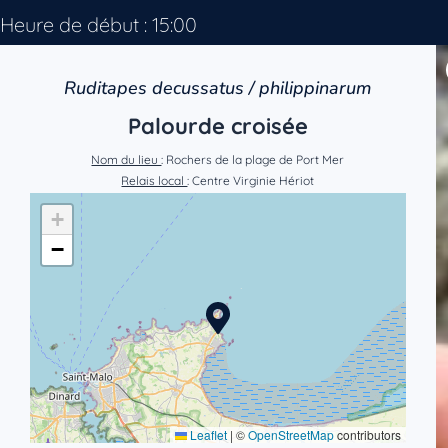
Heure de début : 15:00
Ruditapes decussatus / philippinarum
Palourde croisée
Nom du lieu
: Rochers de la plage de Port Mer
Relais local
: Centre Virginie Hériot
+
−
Leaflet
|
©
OpenStreetMap
contributors