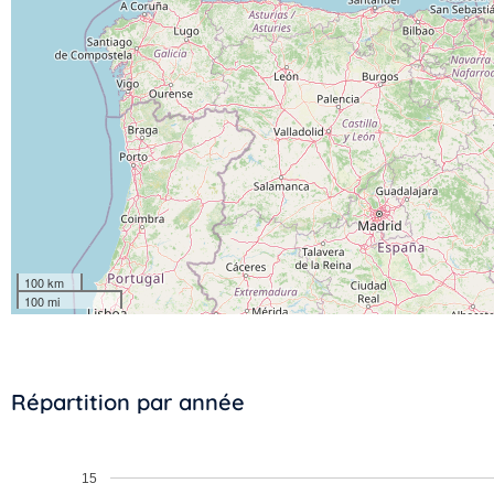
100 km
100 mi
Répartition par année
15