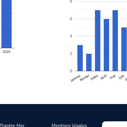
8
6
4
2026
2
0
janvier
février
avril
ju
mai
mars
juin
 Planète Mer
Mentions légales