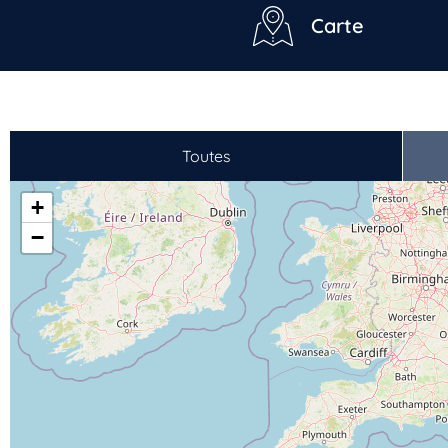
Carte
Toutes
+
−