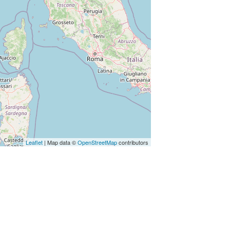
Leaflet
| Map data ©
OpenStreetMap
contributors