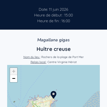
Date: 11 juin 2026
Heure de début : 15:00
Heure de fin : 16:00
Magallana gigas
Huître creuse
Nom du lieu
: Rochers de la plage de Port Mer
Relais local
: Centre Virginie Hériot
+
−