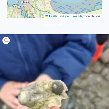
Leaflet
|
©
OpenStreetMap
contributors
protocole simple