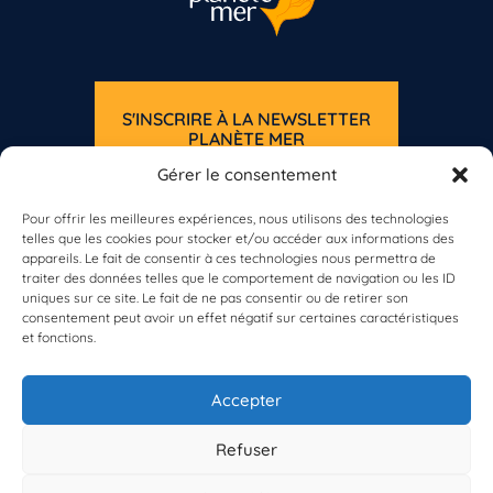
S'INSCRIRE À LA NEWSLETTER
PLANÈTE MER
Gérer le consentement
Pour offrir les meilleures expériences, nous utilisons des technologies
telles que les cookies pour stocker et/ou accéder aux informations des
appareils. Le fait de consentir à ces technologies nous permettra de
traiter des données telles que le comportement de navigation ou les ID
uniques sur ce site. Le fait de ne pas consentir ou de retirer son
À propos de Planète Mer
consentement peut avoir un effet négatif sur certaines caractéristiques
À propos de BioLit
et fonctions.
Vos données d'observation
Ressources
Résultats du programme
Accepter
Contacts
Mentions légales
Refuser
Politique de confidentialité
© 2023/2025 Planète Mer