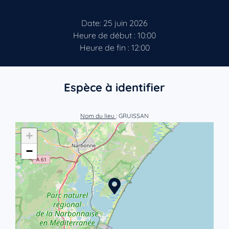
Date: 25 juin 2026
Heure de début : 10:00
Heure de fin : 12:00
Espèce à identifier
Nom du lieu
: GRUISSAN
+
−