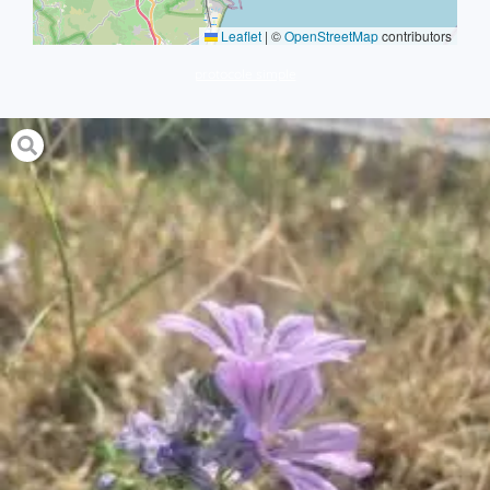
Leaflet
|
©
OpenStreetMap
contributors
protocole simple