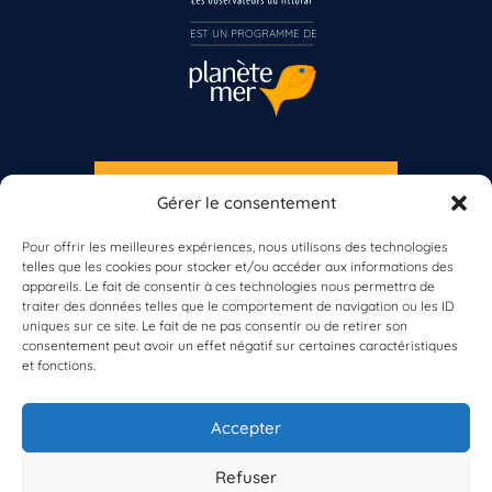
Inscrivez-vous dès maintenant
EST UN PROGRAMME DE  
S'INSCRIRE À LA NEWSLETTER
Gérer le consentement
PLANÈTE MER
Pour offrir les meilleures expériences, nous utilisons des technologies
telles que les cookies pour stocker et/ou accéder aux informations des
appareils. Le fait de consentir à ces technologies nous permettra de
traiter des données telles que le comportement de navigation ou les ID
uniques sur ce site. Le fait de ne pas consentir ou de retirer son
consentement peut avoir un effet négatif sur certaines caractéristiques
et fonctions.
À propos de Planète Mer
À propos de BioLit
Accepter
Vos données d'observation
Ressources
Résultats du programme
Refuser
Contacts