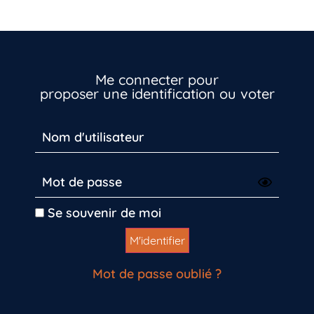
Vous n’êtes pas encore inscrit à Biolit ?
Inscrivez-vous dès maintenant
Me connecter pour
proposer une identification ou voter
Se souvenir de moi
Mot de passe oublié ?