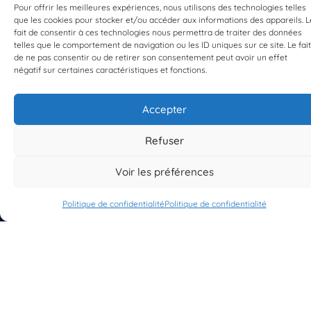
Pour offrir les meilleures expériences, nous utilisons des technologies telles
que les cookies pour stocker et/ou accéder aux informations des appareils. L
EST UN PROGRAMME DE  
fait de consentir à ces technologies nous permettra de traiter des données
telles que le comportement de navigation ou les ID uniques sur ce site. Le fait
de ne pas consentir ou de retirer son consentement peut avoir un effet
négatif sur certaines caractéristiques et fonctions.
Accepter
S'INSCRIRE À LA NEWSLETTER
PLANÈTE MER
Refuser
Voir les préférences
Politique de confidentialité
Politique de confidentialité
À propos de Planète Mer
À propos de BioLit
Vos données d'observation
Ressources
Résultats du programme
Contacts