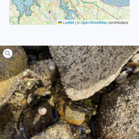
Leaflet
|
©
OpenStreetMap
contributors
protocole simple