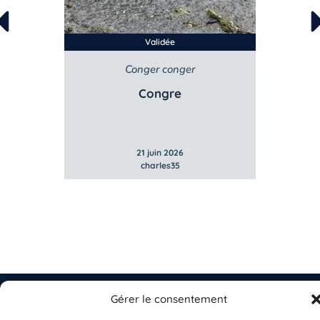
Validée
Conger conger
Ch
Congre
Al
21 juin 2026
charles35
Gérer le consentement