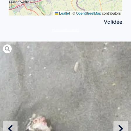
Leaflet
|
©
OpenStreetMap
contributors
Validée
protocole simple