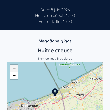
Date: 8 juin 2026
Heure de début : 12:00
Heure de fin : 15:00
Magallana gigas
Huître creuse
Nom du lieu
: Bray dunes
+
−