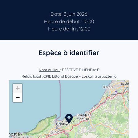
Date: 3 juin 2026
Heure de début : 10:00
Heure de fin : 12:00
Espèce à identifier
Nom du lieu
: RESERVE D'HENDAYE
Relais local
: CPIE Littoral Basque – Euskal Itsasbazterra
+
−