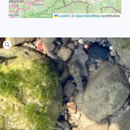
Leaflet
|
©
OpenStreetMap
contributors
protocole simple