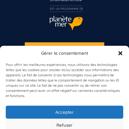
Inscrivez-vous dès maintenant
EST UN PROGRAMME DE  
S'INSCRIRE À LA NEWSLETTER
Gérer le consentement
PLANÈTE MER
Pour offrir les meilleures expériences, nous utilisons des technologies
telles que les cookies pour stocker et/ou accéder aux informations des
appareils. Le fait de consentir à ces technologies nous permettra de
traiter des données telles que le comportement de navigation ou les ID
uniques sur ce site. Le fait de ne pas consentir ou de retirer son
consentement peut avoir un effet négatif sur certaines caractéristiques
et fonctions.
À propos de Planète Mer
À propos de BioLit
Accepter
Vos données d'observation
Ressources
Résultats du programme
Refuser
Contacts