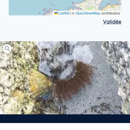
Leaflet
|
©
OpenStreetMap
contributors
Validée
protocole simple