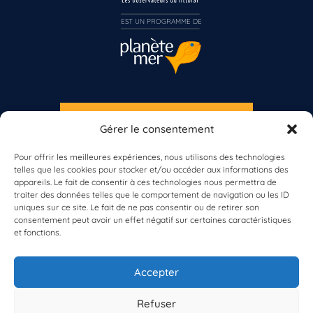
Inscrivez-vous dès maintenant
EST UN PROGRAMME DE  
S'INSCRIRE À LA NEWSLETTER
Gérer le consentement
PLANÈTE MER
Pour offrir les meilleures expériences, nous utilisons des technologies
telles que les cookies pour stocker et/ou accéder aux informations des
appareils. Le fait de consentir à ces technologies nous permettra de
traiter des données telles que le comportement de navigation ou les ID
uniques sur ce site. Le fait de ne pas consentir ou de retirer son
consentement peut avoir un effet négatif sur certaines caractéristiques
et fonctions.
À propos de Planète Mer
À propos de BioLit
Accepter
Vos données d'observation
Ressources
Résultats du programme
Refuser
Contacts