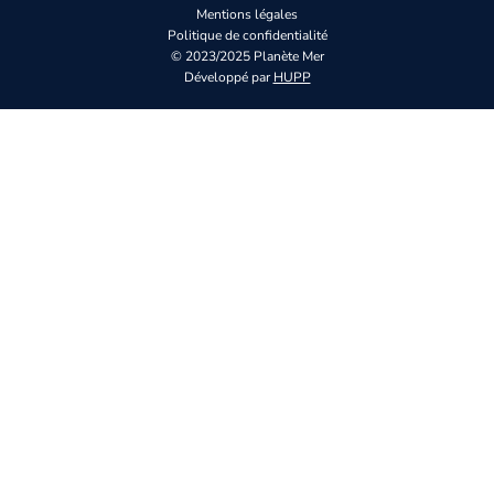
Mentions légales
Politique de confidentialité
© 2023/2025 Planète Mer
Développé par
HUPP
Vous n’êtes pas enco
Inscrivez-vous