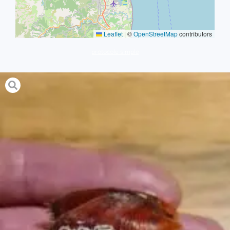
Leaflet
|
©
OpenStreetMap
contributors
protocole simple