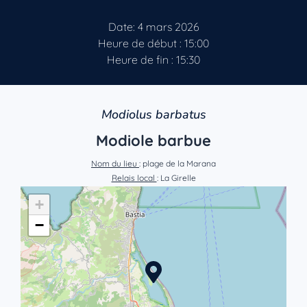
Date: 4 mars 2026
Heure de début : 15:00
Heure de fin : 15:30
Modiolus barbatus
Modiole barbue
Nom du lieu
: plage de la Marana
Relais local
: La Girelle
+
−