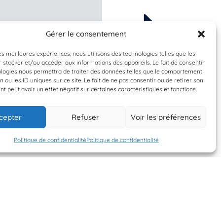
Gérer le consentement
À valider
Validée
rgassum muticum
Sepia officinalis
les meilleures expériences, nous utilisons des technologies telles que les
 stocker et/ou accéder aux informations des appareils. Le fait de consentir
gasse japonaise
Ponte de seic
ologies nous permettra de traiter des données telles que le comportement
n ou les ID uniques sur ce site. Le fait de ne pas consentir ou de retirer son
 peut avoir un effet négatif sur certaines caractéristiques et fonctions.
19 mai 2026
19 mai 2026
cepter
Refuser
Voir les préférences
AlexLB
AlexLB
Politique de confidentialité
Politique de confidentialité