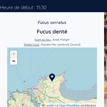
Heure de début : 15:30
Fucus serratus
Fucus denté
Nom du lieu
: Anse Margot
Relais local
: Planète Mer (antenne Dinard)
+
−
Leaflet
|
©
OpenStreetMap
contributors