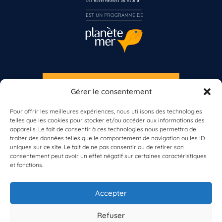
Inscrivez-vous dès maintenant
EST UN PROGRAMME DE  
S'INSCRIRE À LA NEWSLETTER
Gérer le consentement
PLANÈTE MER
Pour offrir les meilleures expériences, nous utilisons des technologies
telles que les cookies pour stocker et/ou accéder aux informations des
appareils. Le fait de consentir à ces technologies nous permettra de
traiter des données telles que le comportement de navigation ou les ID
uniques sur ce site. Le fait de ne pas consentir ou de retirer son
consentement peut avoir un effet négatif sur certaines caractéristiques
et fonctions.
À propos de Planète Mer
À propos de BioLit
Accepter
Vos données d'observation
Ressources
Résultats du programme
Refuser
Contacts