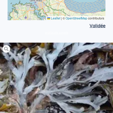
Leaflet
|
©
OpenStreetMap
contributors
Validée
protocole simple