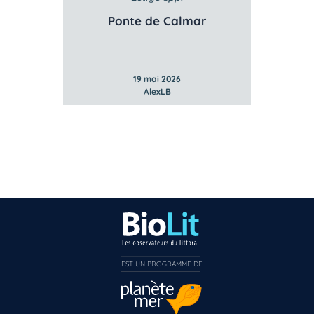
e
Ponte de Calmar
19 mai 2026
AlexLB
EST UN PROGRAMME DE  