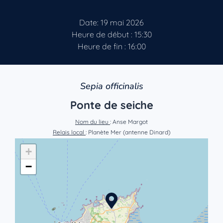
Date: 19 mai 2026
Heure de début : 15:30
Heure de fin : 16:00
Sepia officinalis
Ponte de seiche
Nom du lieu
: Anse Margot
Relais local
: Planète Mer (antenne Dinard)
+
−